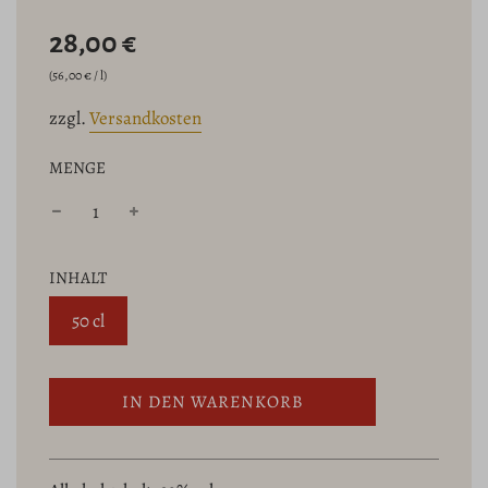
Sonderpreis
Normaler
28,00 €
Preis
(
56,00 €
/
l
)
zzgl.
Versandkosten
MENGE
INHALT
50 cl
W
IN DEN WARENKORB
I
R
D