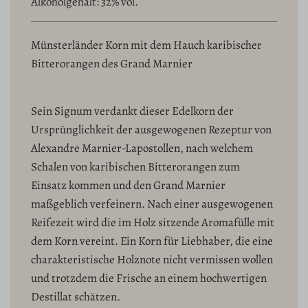
Alkoholgehalt: 32% vol.
G
E
L
Münsterländer Korn mit dem Hauch karibischer
A
Bitterorangen des Grand Marnier
D
E
N
Sein Signum verdankt dieser Edelkorn der
.
.
Ursprünglichkeit der ausgewogenen Rezeptur von
.
Alexandre Marnier-Lapostollen, nach welchem
Schalen von karibischen Bitterorangen zum
Einsatz kommen und den Grand Marnier
maßgeblich verfeinern. Nach einer ausgewogenen
Reifezeit wird die im Holz sitzende Aromafülle mit
dem Korn vereint. Ein Korn für Liebhaber, die eine
charakteristische Holznote nicht vermissen wollen
und trotzdem die Frische an einem hochwertigen
Destillat schätzen.