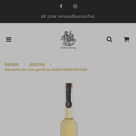
Ab 100€ versandkostenfrei
Startseite
›
Korn/Fass
›
Münsterländer Korn gereift im GRAND MARNIER FASS